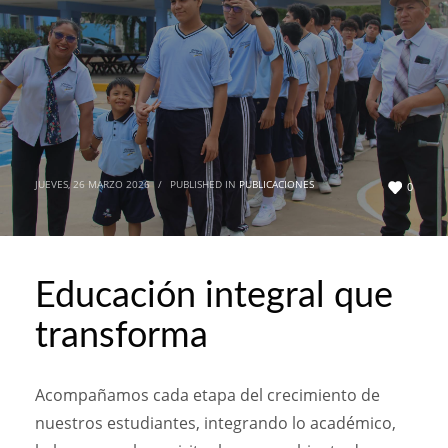
JUEVES, 26 MARZO 2026
/
PUBLISHED IN
PUBLICACIONES
0
Educación integral que
transforma
Acompañamos cada etapa del crecimiento de
nuestros estudiantes, integrando lo académico,